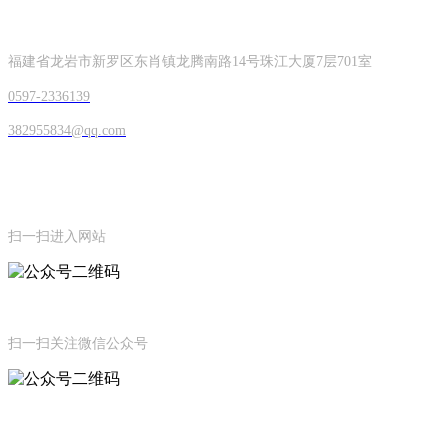
联系方式
福建省龙岩市新罗区东肖镇龙腾南路14号珠江大厦7层701室
0597-2336139
382955834@qq.com
WEBSITE QR CODE
网站二维码
扫一扫进入网站
微信公众号
扫一扫关注微信公众号
ONLINE MESSAGE