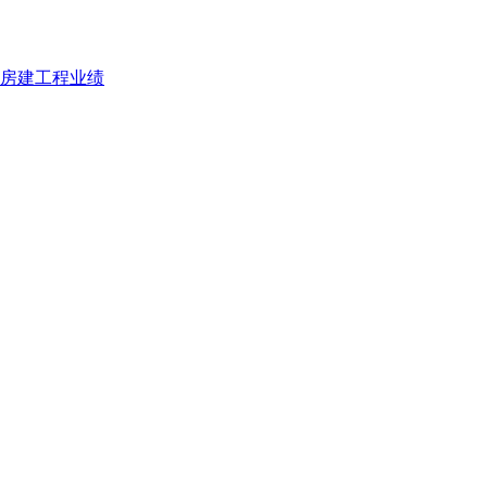
房建工程业绩