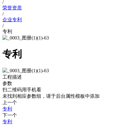
/
荣誉资质
/
企业专利
/
专利
专利
工程描述
参数
扫二维码用手机看
未找到相应参数组，请于后台属性模板中添加
上一个
专利
下一个
专利
CONTACT INFORMATION