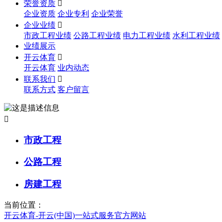
荣誉资质

企业资质
企业专利
企业荣誉
企业业绩

市政工程业绩
公路工程业绩
电力工程业绩
水利工程业绩
业绩展示
开云体育

开云体育
业内动态
联系我们

联系方式
客户留言

市政工程
公路工程
房建工程
当前位置：
开云体育-开云(中国)一站式服务官方网站