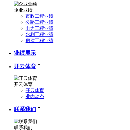
企业业绩
市政工程业绩
公路工程业绩
电力工程业绩
水利工程业绩
房建工程业绩
业绩展示
开云体育

开云体育
开云体育
业内动态
联系我们

联系我们