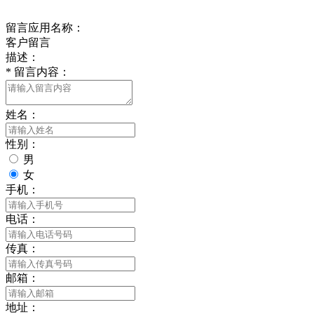
联系方式
留言应用名称：
客户留言
描述：
*
留言内容：
姓名：
性别：
男
女
手机：
电话：
传真：
邮箱：
地址：